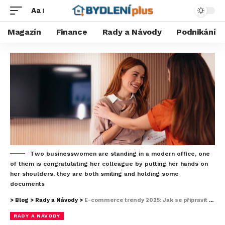
Aa
Magazín
Finance
Rady a Návody
Podnikání
Two businesswomen are standing in a modern office, one
of them is congratulating her colleague by putting her hands on
her shoulders, they are both smiling and holding some
documents
>
Blog
>
Rady a Návody
>
E-commerce trendy 2025: Jak se připravit na budoucnost online prodeje
RADY A NÁVODY