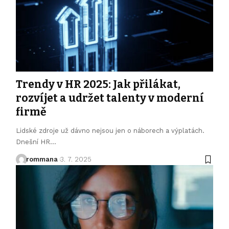
Trendy v HR 2025: Jak přilákat,
rozvíjet a udržet talenty v moderní
firmě
Lidské zdroje už dávno nejsou jen o náborech a výplatách.
Dnešní HR
…
rommana
3. 7. 2025