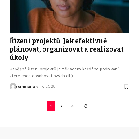
Řízení projektů: Jak efektivně
plánovat, organizovat a realizovat
úkoly
Úspěšné řízení projektů je základem každého podnikání,
které chce dosahovat svých cílů
…
rommana
3. 7. 2025
1
2
3