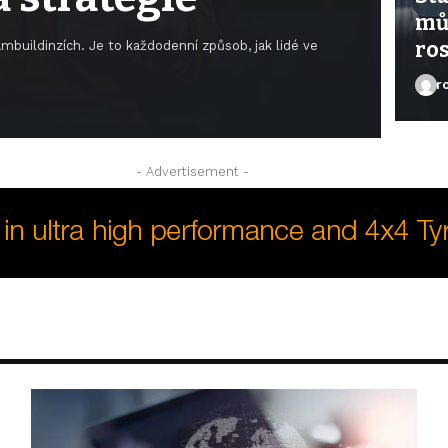
mů
ro
mbuildinzích. Je to každodenní způsob, jak lidé ve
r
- Advertisement -