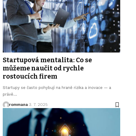
Startupová mentalita: Co se
můžeme naučit od rychle
rostoucích firem
Startupy se často pohybují na hraně rizika a inovace — a
právě
…
rommana
3. 7. 2025