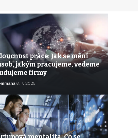
doucnost práce: Jak se mění
ůsob, jakým pracujeme, vedeme
budujeme firmy
ommana
3. 7. 2025
rtupová mentalita: Co se