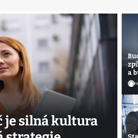
Bu
zp
a 
r
 je silná kultura
 strategie
Sta