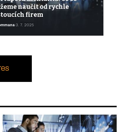
žeme naučit od rychle
stoucích firem
ommana
3. 7. 2025