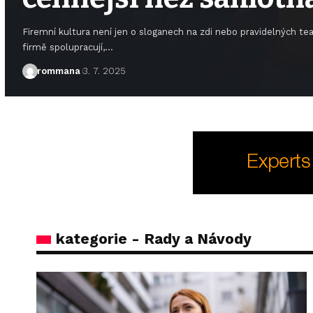
Firemní kultura není jen o sloganech na zdi nebo pravidelných tea
firmě spolupracují,
…
rommana
3. 7. 2025
kategorie - Rady a Návody