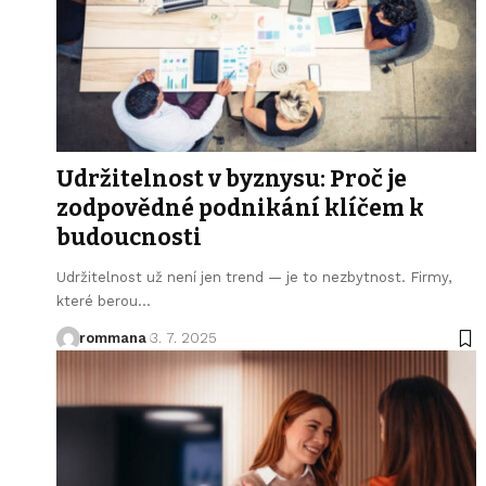
Udržitelnost v byznysu: Proč je
zodpovědné podnikání klíčem k
budoucnosti
Udržitelnost už není jen trend — je to nezbytnost. Firmy,
které berou
…
rommana
3. 7. 2025