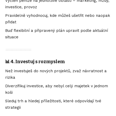
Vyčleň peníze na jednotlivé oblasti – marketing, mzdy,
investice, provoz
Pravidelně vyhodnocuj, kde můžeš ušetřit nebo naopak
přidat
Buď flexibilní a připravený plán upravit podle aktuální
situace
📊 4. Investuj s rozmyslem
Než investuješ do nových projektů, zvaž návratnost a
rizika
Diverzifikuj investice, aby nebyl celý majetek v jednom
koši
Sleduj trh a hledej příležitosti, které odpovídají tvé
strategii