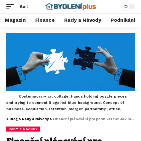
Aa
Magazín
Finance
Rady a Návody
Podnikání
Contemporary art collage. Hands holding puzzle pieces
and trying to connect it against blue background. Concept of
business, acquisition, retention, merger, partnership, office,
>
Blog
>
Rady a Návody
>
Finanční plánování pro podnikatele: Jak mít pod kontrolou své peníze
RADY A NÁVODY