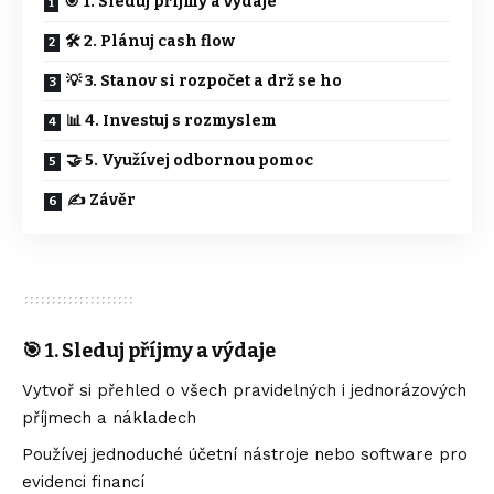
🎯 1. Sleduj příjmy a výdaje
🛠️ 2. Plánuj cash flow
💡 3. Stanov si rozpočet a drž se ho
📊 4. Investuj s rozmyslem
🤝 5. Využívej odbornou pomoc
✍️ Závěr
🎯 1. Sleduj příjmy a výdaje
Vytvoř si přehled o všech pravidelných i jednorázových
příjmech a nákladech
Používej jednoduché účetní nástroje nebo software pro
evidenci financí