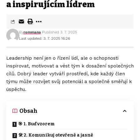
a inspirujícím lídrem
By
rommana
Published 3. 7. 2025
Last updated: 3. 7. 2025 16:26
Leadership není jen o řízení lidí, ale o schopnosti
inspirovat, motivovat a vést tým k dosažení společných
cílů. Dobrý leader vytváří prostředí, kde každý člen
týmu může rozvíjet svůj potenciál a společně směřují k
úspěchu.
Obsah
🎯 1. Buď vzorem
🛠️ 2. Komunikuj otevřeně a jasně