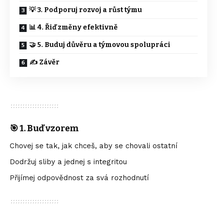
💡 3. Podporuj rozvoj a růst týmu
📊 4. Řiď změny efektivně
🤝 5. Buduj důvěru a týmovou spolupráci
✍️ Závěr
🎯 1. Buď vzorem
Chovej se tak, jak chceš, aby se chovali ostatní
Dodržuj sliby a jednej s integritou
Přijímej odpovědnost za svá rozhodnutí