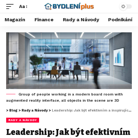
Aa
Magazín
Finance
Rady a Návody
Podnikání
Group of people working in a modern board room with
augmented reality interface, all objects in the scene are 3D
>
Blog
>
Rady a Návody
>
Leadership: Jak být efektivním a inspirujícím lídrem
RADY A NÁVODY
Leadership: Jak být efektivním