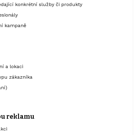
ledající konkrétní služby či produkty
esionály
vní kampaně
í a lokaci
typu zákazníka
ání)
vou reklamu
akci