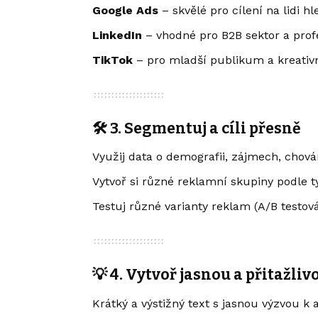
Google Ads
– skvělé pro cílení na lidi h
LinkedIn
– vhodné pro B2B sektor a prof
TikTok
– pro mladší publikum a kreati
🛠️ 3. Segmentuj a cíli přesně
Využij data o demografii, zájmech, chován
Vytvoř si různé reklamní skupiny podle 
Testuj různé varianty reklam (A/B testov
💡 4. Vytvoř jasnou a přitažli
Krátký a výstižný text s jasnou výzvou k 