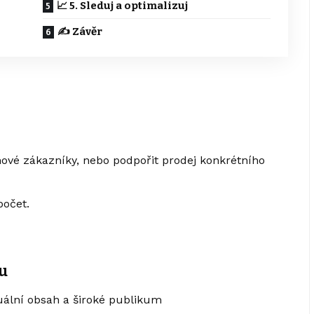
📈 5. Sleduj a optimalizuj
✍️ Závěr
nové zákazníky, nebo podpořit prodej konkrétního
počet.
mu
zuální obsah a široké publikum