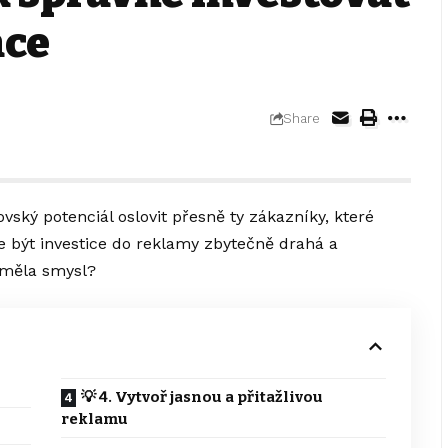
ace
Share
ský potenciál oslovit přesně ty zákazníky, které
e být investice do reklamy zbytečně drahá a
a měla smysl?
💡 4. Vytvoř jasnou a přitažlivou
reklamu