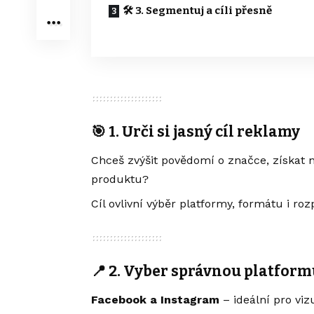
🛠️ 3. Segmentuj a cíli přesně
🎯 1. Urči si jasný cíl reklamy
Chceš zvýšit povědomí o značce, získat 
produktu?
Cíl ovlivní výběr platformy, formátu i roz
📍 2. Vyber správnou platfor
Facebook a Instagram
– ideální pro vi