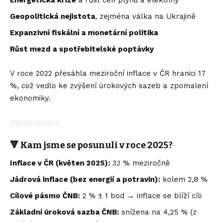
Geopolitická nejistota
, zejména válka na Ukrajině
Expanzivní fiskální a monetární politika
Růst mezd a spotřebitelské poptávky
V roce 2022 přesáhla meziroční inflace v ČR hranici 17
%, což vedlo ke zvýšení úrokových sazeb a zpomalení
ekonomiky.
🔻 Kam jsme se posunuli v roce 2025?
Inflace v ČR (květen 2025):
3,1 % meziročně
Jádrová inflace (bez energií a potravin):
kolem 2,8 %
Cílové pásmo ČNB:
2 % ± 1 bod → inflace se blíží cíli
Základní úroková sazba ČNB:
snížena na 4,25 % (z