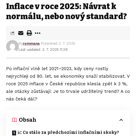
Inflace v roce 2025: Návrat k
normálu, nebo nový standard?
By
rommana
Published 2. 7. 2025
Last updated: 2. 7. 2025 11:29
Po inflační vlně let 2021–2023, kdy ceny rostly
nejrychleji od 90. let, se ekonomiky snaží stabilizovat. V
roce 2025 inflace v České republice klesla zpět k 3 %,
ale otázky zůstávají: Je to trvale udržitelný trend? A co
nás čeká dál?
Obsah
📈 Co stálo za předchozími inflačními skoky?