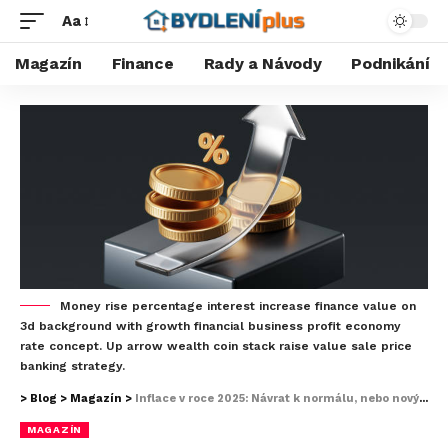
Aa
Magazín
Finance
Rady a Návody
Podnikání
Money rise percentage interest increase finance value on
3d background with growth financial business profit economy
rate concept. Up arrow wealth coin stack raise value sale price
banking strategy.
>
Blog
>
Magazín
>
Inflace v roce 2025: Návrat k normálu, nebo nový standard?
MAGAZÍN