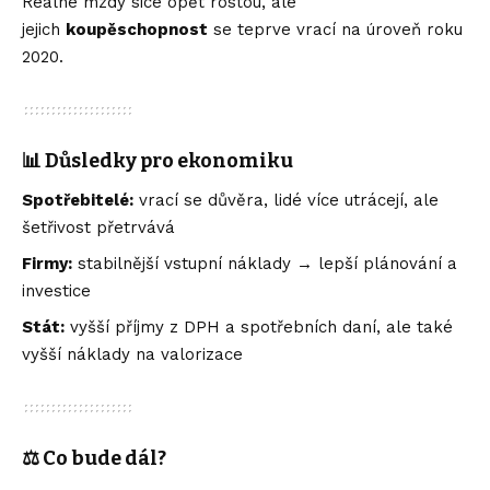
Reálné mzdy sice opět rostou, ale
jejich
koupěschopnost
se teprve vrací na úroveň roku
2020.
📊 Důsledky pro ekonomiku
Spotřebitelé:
vrací se důvěra, lidé více utrácejí, ale
šetřivost přetrvává
Firmy:
stabilnější vstupní náklady → lepší plánování a
investice
Stát:
vyšší příjmy z DPH a spotřebních daní, ale také
vyšší náklady na valorizace
⚖️ Co bude dál?