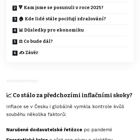
🔻 Kam jsme se posunuli v roce 2025?
🏠 Kde lidé stále pociťují zdražování?
📊 Důsledky pro ekonomiku
⚖️ Co bude dál?
✍️ Závěr
📈 Co stálo za předchozími inflačními skoky?
Inflace se v Česku i globálně vymkla kontrole kvůli
souběhu několika faktorů:
Narušené dodavatelské řetězce
po pandemii
Energetická krize
a růst cen plynu a elektřiny