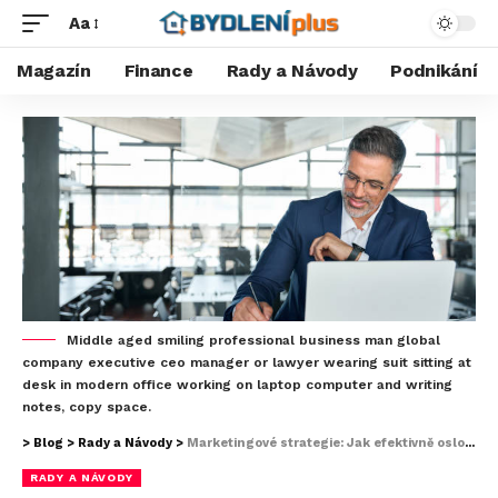
Aa
Magazín
Finance
Rady a Návody
Podnikání
Middle aged smiling professional business man global
company executive ceo manager or lawyer wearing suit sitting at
desk in modern office working on laptop computer and writing
notes, copy space.
>
Blog
>
Rady a Návody
>
Marketingové strategie: Jak efektivně oslovit a udržet zákazníky
RADY A NÁVODY