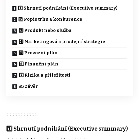
1️⃣ Shrnutí podnikání (Executive summary)
2️⃣ Popis trhu a konkurence
3️⃣ Produkt nebo služba
4️⃣ Marketingová a prodejní strategie
5️⃣ Provozní plán
6️⃣ Finanční plán
7️⃣ Rizika a příležitosti
✍️ Závěr
1️⃣ Shrnutí podnikání (Executive summary)