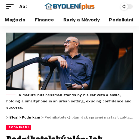
Aa
Magazín
Finance
Rady a Návody
Podnikání
A mature businessman stands by his car with a smile,
holding a smartphone in an urban setting, exuding confidence and
success.
>
Blog
>
Podnikání
>
Podnikatelský plán: Jak správně nastavit základ svého podnikání
PODNIKÁNÍ